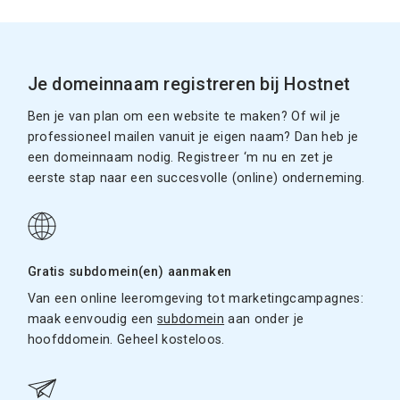
Je domeinnaam registreren bij Hostnet
Ben je van plan om een website te maken? Of wil je
professioneel mailen vanuit je eigen naam? Dan heb je
een domeinnaam nodig. Registreer ‘m nu en zet je
eerste stap naar een succesvolle (online) onderneming.
Gratis subdomein(en) aanmaken
Van een online leeromgeving tot marketingcampagnes:
maak eenvoudig een
subdomein
aan onder je
hoofddomein. Geheel kosteloos.