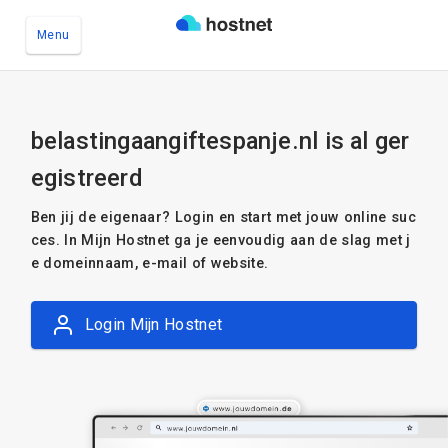
Menu
Ga naar de hoofdinhoud
belastingaangiftespanje.nl is al ger
egistreerd
Ben jij de eigenaar? Login en start met jouw online suc
ces. In Mijn Hostnet ga je eenvoudig aan de slag met j
e domeinnaam, e-mail of website.
Login Mijn Hostnet