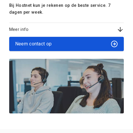
Bij Hostnet kun je rekenen op de beste service. 7
dagen per week.
Meer info
Neem contact op